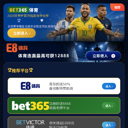
中国·公海gh555000aa线路检测(股份有限公司)-Official Website
当前位置:
首页
>
学院新闻
学院新闻
24
研招宣传 | 公海gh555000aa线路检测“强基物理，追光未
来”暑期学校成功举办
2026-07
24
智感启航，筑梦未来——智能感知工程系师生座谈会顺
利举行
2026-07