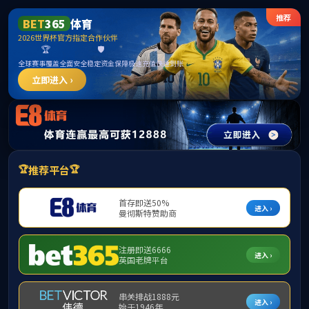
中国·公海gh555000aa线路检测(股份有限公司)-Official Website
奖学助贷
团学组织
学生活动
学科竞赛
当前位置:
首页
>
学生事务
>
团学组织
团学组织